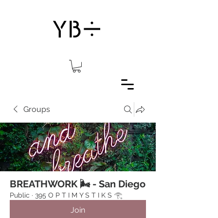
Groups
BREATHWORK 🌬 - San Diego
Public
·
395 O P T I M Y S T I K S 𓂀⁠
Join