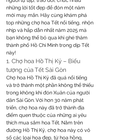
người tụ tập, trao đổi, chúc nhau 
những lời tốt đẹp để đón một năm 
mới may mắn. Hãy cùng khám phá 
top những chợ hoa Tết nổi tiếng, nhộn 
nhịp và hấp dẫn nhất năm 2025 mà 
bạn không thể bỏ qua khi ghé thăm 
thành phố Hồ Chí Minh trong dịp Tết 
này!
1. Chợ hoa Hồ Thị Kỷ – Biểu 
tượng của Tết Sài Gòn
Chợ hoa Hồ Thị Kỷ đã quá nổi tiếng 
và trở thành một phần không thể thiếu 
trong không khí đón Xuân của người 
dân Sài Gòn. Với hơn 30 năm phát 
triển, chợ hoa này đã trở thành địa 
điểm quen thuộc của những ai yêu 
thích mua sắm hoa Tết. Nằm trên 
đường Hồ Thị Kỷ, chợ hoa này có vô 
số các loại hoa đẹp, từ hoa hồng, 