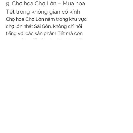
9. Chợ hoa Chợ Lớn – Mua hoa 
Tết trong không gian cổ kính
Chợ hoa Chợ Lớn nằm trong khu vực 
chợ lớn nhất Sài Gòn, không chỉ nổi 
tiếng với các sản phẩm Tết mà còn 
mang đậm dấu ấn văn hóa Hoa Kiều. 
Đây là nơi bạn có thể tìm thấy những 
bó hoa đẹp, cây cảnh độc đáo và các 
mặt hàng thủ công Tết rất đặc sắc. 
Chợ hoa Chợ Lớn luôn là điểm đến 
hấp dẫn với không khí Tết truyền 
thống.
10. Chợ hoa Tết Tân Bình – Vườn 
hoa giữa lòng thành phố
Chợ hoa Tết Tân Bình không chỉ nổi 
bật với những gian hàng hoa đầy màu 
sắc mà còn là nơi tụ hội của các cây 
cảnh, đặc biệt là những cây kiểng 