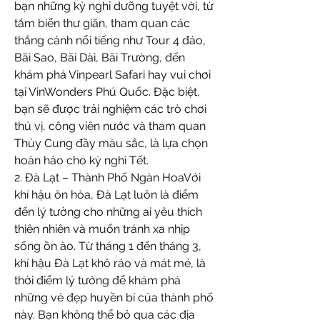
bạn những kỳ nghỉ dưỡng tuyệt vời, từ 
tắm biển thư giãn, tham quan các 
thắng cảnh nổi tiếng như Tour 4 đảo, 
Bãi Sao, Bãi Dài, Bãi Trường, đến 
khám phá Vinpearl Safari hay vui chơi 
tại VinWonders Phú Quốc. Đặc biệt, 
bạn sẽ được trải nghiệm các trò chơi 
thú vị, công viên nước và tham quan 
Thủy Cung đầy màu sắc, là lựa chọn 
hoàn hảo cho kỳ nghỉ Tết.
2. Đà Lạt – Thành Phố Ngàn HoaVới 
khí hậu ôn hòa, Đà Lạt luôn là điểm 
đến lý tưởng cho những ai yêu thích 
thiên nhiên và muốn tránh xa nhịp 
sống ồn ào. Từ tháng 1 đến tháng 3, 
khí hậu Đà Lạt khô ráo và mát mẻ, là 
thời điểm lý tưởng để khám phá 
những vẻ đẹp huyền bí của thành phố 
này. Bạn không thể bỏ qua các địa 