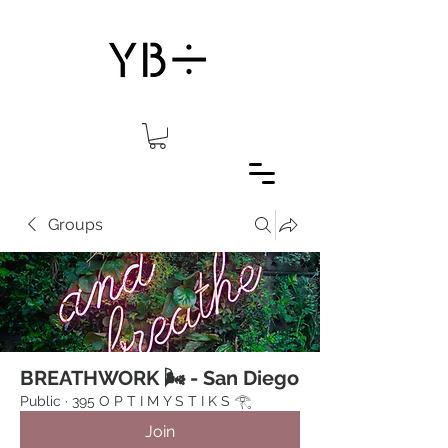
Groups
BREATHWORK 🌬 - San Diego
Public
·
395 O P T I M Y S T I K S 𓂀⁠
Join