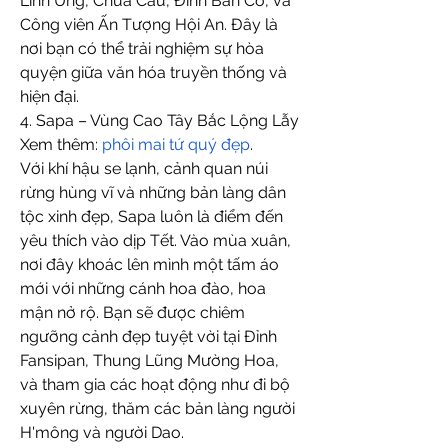
Linh Ứng, Chùa Cầu, Đỉnh Bàn Cờ, và 
Công viên Ấn Tượng Hội An. Đây là 
nơi bạn có thể trải nghiệm sự hòa 
quyện giữa văn hóa truyền thống và 
hiện đại.
4. Sapa – Vùng Cao Tây Bắc Lộng Lẫy
Xem thêm: 
phôi mai tứ quý đẹp
.
Với khí hậu se lạnh, cảnh quan núi 
rừng hùng vĩ và những bản làng dân 
tộc xinh đẹp, Sapa luôn là điểm đến 
yêu thích vào dịp Tết. Vào mùa xuân, 
nơi đây khoác lên mình một tấm áo 
mới với những cánh hoa đào, hoa 
mận nở rộ. Bạn sẽ được chiêm 
ngưỡng cảnh đẹp tuyệt vời tại Đỉnh 
Fansipan, Thung Lũng Mường Hoa, 
và tham gia các hoạt động như đi bộ 
xuyên rừng, thăm các bản làng người 
H'mông và người Dao.