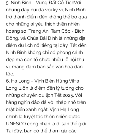
5. Ninh Bình – Vùng Đất Cổ TíchVới 
những dãy núi đá vôi kỳ vĩ, Ninh Bình 
trở thành điểm đến không thể bỏ qua 
cho những ai yêu thích thiên nhiên 
hoang sơ. Trang An, Tam Cốc - Bích 
Động, và Chùa Bái Đính là những địa 
điểm du lịch nổi tiếng tại đây. Tết đến, 
Ninh Bình không chỉ có phong cảnh 
đẹp mà còn tổ chức nhiều lễ hội thú 
vị, mang đậm bản sắc văn hóa dân 
tộc.
6. Hạ Long – Vịnh Biển Hùng VĩHạ 
Long luôn là điểm đến lý tưởng cho 
những chuyến du lịch Tết 2025. Với 
hàng nghìn đảo đá vôi nhấp nhô trên 
mặt biển xanh ngắt, Vịnh Hạ Long 
chính là tuyệt tác thiên nhiên được 
UNESCO công nhận là di sản thế giới. 
Tại đây, bạn có thể tham gia các 