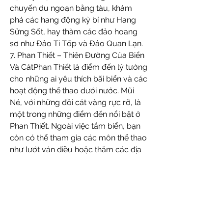
chuyến du ngoạn bằng tàu, khám 
phá các hang động kỳ bí như Hang 
Sửng Sốt, hay thăm các đảo hoang 
sơ như Đảo Ti Tốp và Đảo Quan Lạn.
7. Phan Thiết – Thiên Đường Của Biển 
Và CátPhan Thiết là điểm đến lý tưởng 
cho những ai yêu thích bãi biển và các 
hoạt động thể thao dưới nước. Mũi 
Né, với những đồi cát vàng rực rỡ, là 
một trong những điểm đến nổi bật ở 
Phan Thiết. Ngoài việc tắm biển, bạn 
còn có thể tham gia các môn thể thao 
như lướt ván diều hoặc thăm các địa 
danh như Hòn Rơm, Tháp Chàm 
Poshanư, và Đồi Cát Bay.
Với những địa điểm này, bạn sẽ có 
một kỳ nghỉ Tết 2025 đáng nhớ, đầy 
ắp trải nghiệm và khám phá. Chúc 