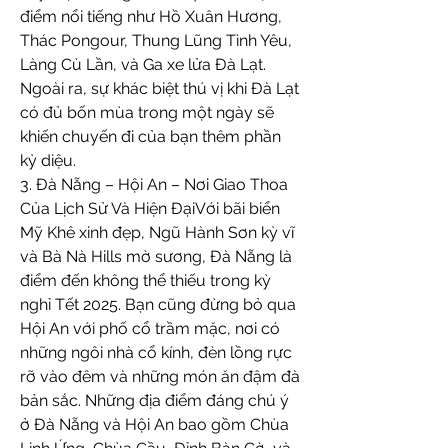
điểm nổi tiếng như Hồ Xuân Hương, 
Thác Pongour, Thung Lũng Tình Yêu, 
Làng Cù Lần, và Ga xe lửa Đà Lạt. 
Ngoài ra, sự khác biệt thú vị khi Đà Lạt 
có đủ bốn mùa trong một ngày sẽ 
khiến chuyến đi của bạn thêm phần 
kỳ diệu.
3. Đà Nẵng – Hội An – Nơi Giao Thoa 
Của Lịch Sử Và Hiện ĐạiVới bãi biển 
Mỹ Khê xinh đẹp, Ngũ Hành Sơn kỳ vĩ 
và Bà Nà Hills mờ sương, Đà Nẵng là 
điểm đến không thể thiếu trong kỳ 
nghỉ Tết 2025. Bạn cũng đừng bỏ qua 
Hội An với phố cổ trầm mặc, nơi có 
những ngôi nhà cổ kính, đèn lồng rực 
rỡ vào đêm và những món ăn đậm đà 
bản sắc. Những địa điểm đáng chú ý 
ở Đà Nẵng và Hội An bao gồm Chùa 